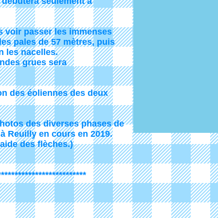
 débutera seulement à
s voir passer les immenses
es pales de 57 mètres, puis
n les nacelles.
andes grues sera
on des éoliennes des deux
 photos des diverses phases de
 à Reuilly en cours en 2019.
'aide des flèches.)
*******************