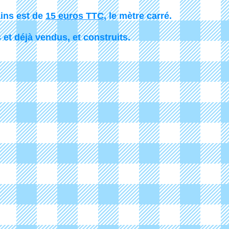
ains est de
15 euros TTC
, le mètre carré.
 et déjà vendus, et construits.