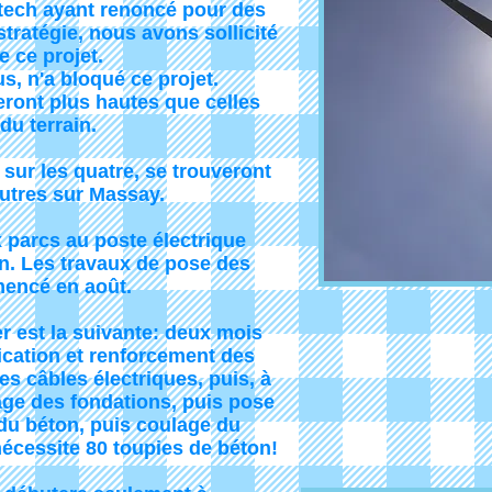
ltech ayant renoncé pour des
ratégie, nous avons sollicité
 ce projet.
, n'a bloqué ce projet.
eront plus hautes que celles
du terrain.
sur les quatre, se trouveront
autres sur Massay.
parcs au poste électrique
zon. Les travaux de pose des
encé en août.
 est la suivante: deux mois
ication et renforcement des
es câbles électriques, puis, à
sage des fondations, puis pose
du béton, puis coulage du
écessite 80 toupies de béton!