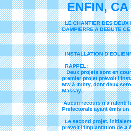
ENFIN, CA 
LE CHANTIER DES DEUX 
DAMPIERRE A DEBUTE CE 
INSTALLATION D’EOLIEN
RAPPEL:
Deux projets sont en cour
premier projet prévoit l’ins
Mw à Imbry, dont deux ser
Massay.
Aucun recours n'a ralenti 
Préfectorale ayant émis un 
Le second projet, initialem
prévoit l’implantation de 4