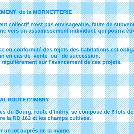
EMENT de la MORNETTERIE
 collectif n'est pas envisageable, faute de subvent
vers un assainissement individuel, qui pourra être
se en conformité des rejets des habitations est oblig
 an en cas de vente ou de succession.
égulièrement sur l’avancement de ces projets.
L ROUTE D’IMBRY
s du Bourg, route d’Imbry, se compose de 6 lots de 
tre la RD 163 et les champs cultivés.
r un lot auprès de la mairie.