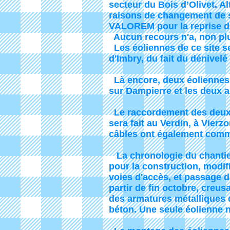
secteur du Bois d’Olivet. A
raisons de changement de st
VALOREM pour la reprise de
Aucun recours n'a, non plus
Les éoliennes de ce site s
d'Imbry, du fait du dénivelé 
Là encore, deux éoliennes 
sur Dampierre et les deux 
Le raccordement des deux 
sera fait au Verdin, à Vier
câbles ont également comm
La chronologie du chantier
pour la construction, modif
voies d'accès, et passage d
partir de fin octobre, creu
des armatures métalliques 
béton. Une seule éolienne n