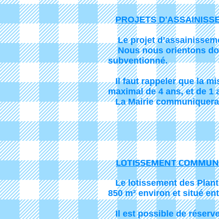
PROJETS D'ASSAINISS
Le projet d’assainissement
Nous nous orientons donc 
subventionné.
Il faut rappeler que la mi
maximal de 4 ans, et de 1
La Mairie communiquera r
LOTISSEMENT COMMUNA
Le lotissement des Plante
850 m² environ et situé en
Il est possible de réserve