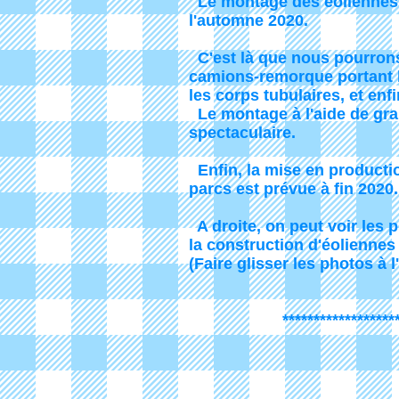
Le montage des éoliennes
l'automne 2020.
C'est là que nous pourron
camions-remorque portant l
les corps tubulaires, et enfi
Le montage à l'aide de gr
spectaculaire.
Enfin, la mise en producti
parcs est prévue à fin 2020.
A droite, on peut voir les
la construction d'éoliennes
(Faire glisser les photos à l
*************************