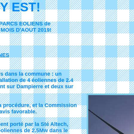
Y EST!
PARCS EOLIENS de
MOIS D'AOUT 2019!
NES
s dans la commune : un
tallation de 4 éoliennes de 2.4
ont sur Dampierre et deux sur
la procédure, et la Commission
avis favorable.
ent porté par la Sté Altech,
 éoliennes de 2.5Mw dans le