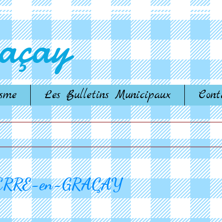
çay​
isme
Les Bulletins Municipaux
Cont
ERRE-en-GRAÇAY