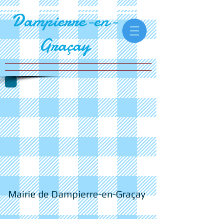
Dampierre-en-
Graçay​
Mairie de Dampierre-en-Graçay