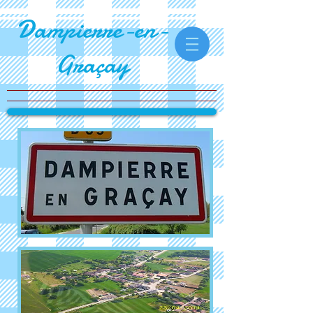
Dampierre-en-
Graçay​